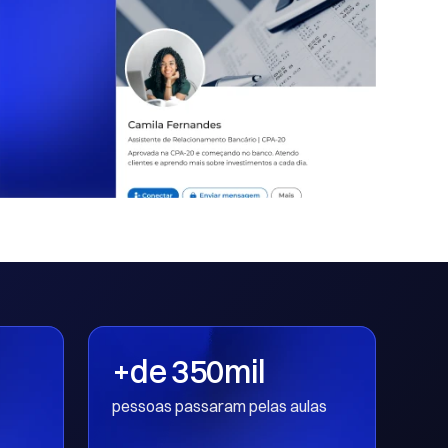
+de 350mil
pessoas passaram pelas aulas