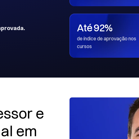
Até 92%
provada.
de índice de aprovação nos 
cursos
ssor e 
al em 