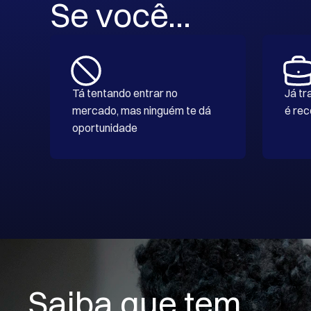
Se você...
Tá tentando entrar no 
Já tr
mercado, mas ninguém te dá 
é rec
oportunidade
Saiba que tem 