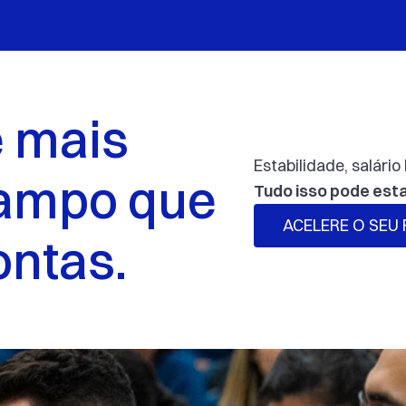
 mais
Estabilidade, salário
ampo que 
Tudo isso pode esta
ACELERE O SEU
ontas.