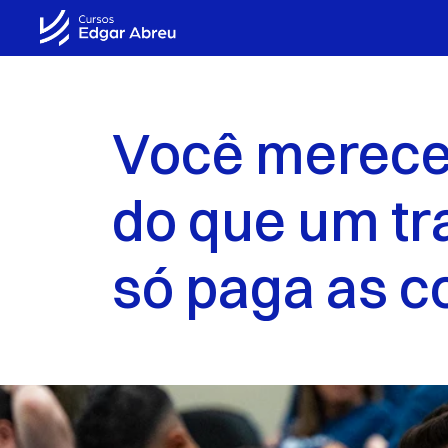
Você merece
do que um tr
só paga as c